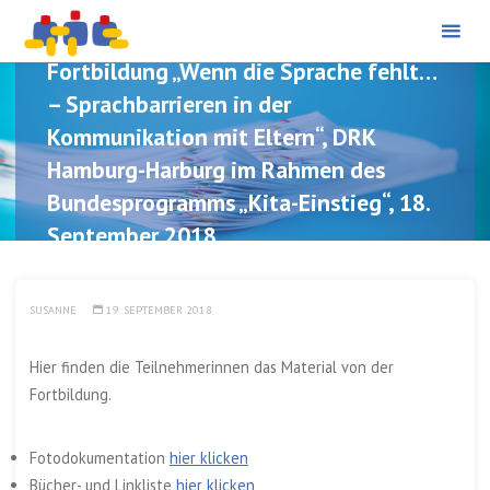
PÄDAGOGISCHE
Skip
BERATUNG UND
PROJEKTBEGLEITUNG
to
Fortbildung „Wenn die Sprache fehlt…
content
– Sprachbarrieren in der
Kommunikation mit Eltern“, DRK
Hamburg-Harburg im Rahmen des
Bundesprogramms „Kita-Einstieg“, 18.
September 2018
SUSANNE
19. SEPTEMBER 2018
Hier finden die Teilnehmerinnen das Material von der
Fortbildung.
Fotodokumentation
hier klicken
Bücher- und Linkliste
hier klicken