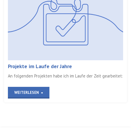
erleben
zusammen
Sprache“
Projekte im Laufe der Jahre
An folgenden Projekten habe ich im Laufe der Zeit gearbeitet:
„Projekte
WEITERLESEN
im
Laufe
der