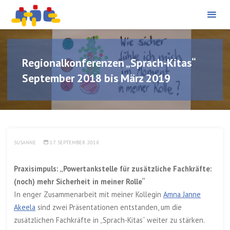
PÄDAGOGISCHE
Skip
BERATUNG UND
PROJEKTBEGLEITUNG
to
content
Regionalkonferenzen „Sprach-Kitas“
September 2018 bis März 2019
SUSANNE
17. SEPTEMBER 2018
Praxisimpuls: „Powertankstelle für zusätzliche Fachkräfte:
(noch) mehr Sicherheit in meiner Rolle“
In enger Zusammenarbeit mit meiner Kollegin
Amna Janne
Akeela
sind zwei Präsentationen entstanden, um die
zusätzlichen Fachkräfte in „Sprach-Kitas“ weiter zu stärken.