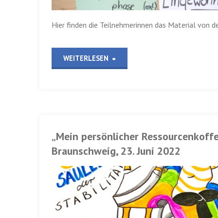
2022″
Akademie
Hier finden die Teilnehmerinnen das Material von de
Hamburg,
13.
„Fortbildung
WEITERLESEN
September
„Kultursensible
2022″
Eingewöhnung
und
„Mein persönlicher Ressourcenkoffe
Zusammenarbeit
Braunschweig, 23. Juni 2022
mit
Eltern“,
Paritätische