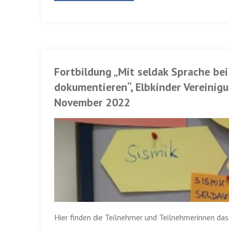
„Bewegung
und
Sprache
Fortbildung „Mit seldak Sprache be
–
dokumentieren“, Elbkinder Vereinig
November 2022
wie
können
wir
im
Kita-
Alltag
Hier finden die Teilnehmer und Teilnehmerinnen das