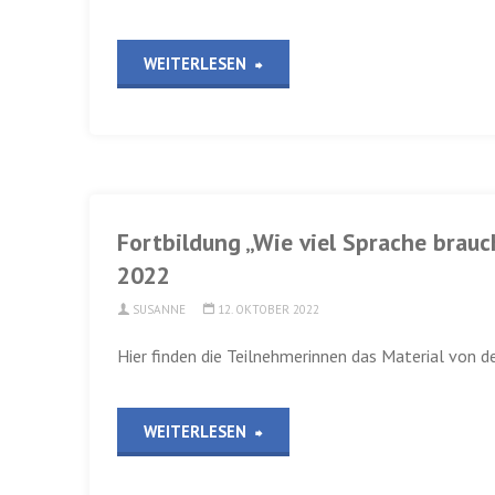
„Fortbildung
WEITERLESEN
„Mit
Kindern
KiTa-
Fortbildung „Wie viel Sprache brauc
Qualität
2022
entwickeln“,
SUSANNE
12. OKTOBER 2022
CEB
Hier finden die Teilnehmerinnen das Material von de
Merzig
„Fortbildung
WEITERLESEN
am
„Wie