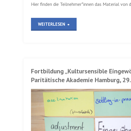
Hier finden die Teilnehmer*innen das Material von d
Elbkinder
Vereinigung
„Fortbildung
WEITERLESEN
Hamburger
„Sprache
Kitas
und
gGmbH,
Bewegung
Fortbildung „Kultursensible Einge
6.
im
Paritätische Akademie Hamburg, 29
Oktober
Kita-
und
Alltag
3.
verknüpfen“,
November
Paritätische