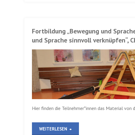
13.
viel
Oktober
Sprache
2022″
Fortbildung „Bewegung und Sprache
braucht
und Sprache sinnvoll verknüpfen“, 
Partizipation?“,
CEB
Merzig
am
12.
Hier finden die Teilnehmer*innen das Material von d
Oktober
2022″
„Fortbildung
WEITERLESEN