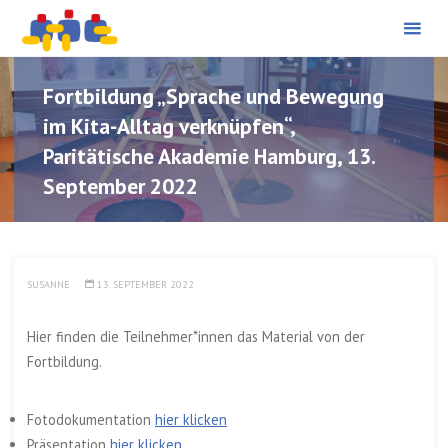
PÄDAGOGISCHE
Skip
BERATUNG UND
PROJEKTBEGLEITUNG
to
content
Fortbildung „Sprache und Bewegung
im Kita-Alltag verknüpfen“,
Paritätische Akademie Hamburg, 13.
September 2022
SUSANNE
13. SEPTEMBER 2022
Hier finden die Teilnehmer*innen das Material von der
Fortbildung.
Fotodokumentation
hier klicken
Präsentation
hier klicken