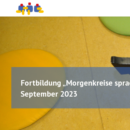
PÄDAGOGISCHE
Skip
BERATUNG UND
PROJEKTBEGLEITUNG
to
content
Fortbildung „Morgenkreise sprac
September 2023