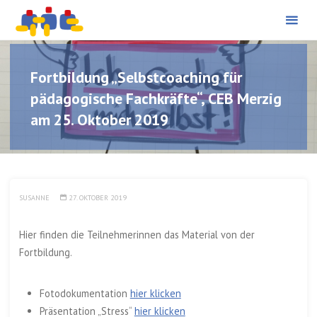
PÄDAGOGISCHE
Skip
BERATUNG UND
PROJEKTBEGLEITUNG
to
content
Fortbildung „Selbstcoaching für
pädagogische Fachkräfte“, CEB Merzig
am 25. Oktober 2019
SUSANNE
27. OKTOBER 2019
Hier finden die Teilnehmerinnen das Material von der
Fortbildung.
Fotodokumentation
hier klicken
Präsentation „Stress“
hier klicken